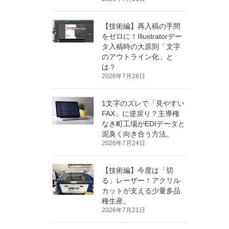
【技術編】再入稿の手間
をゼロに！Illustratorデー
タ入稿時の大原則「文字
のアウトライン化」と
は？
2026年7月28日
1文字のズレで「見やすい
FAX」に逆戻り？主導権
なき町工場がEDIデータと
泥臭く向き合う方法。
2026年7月24日
【技術編】今度は「切
る」レーザー！アクリル
カットが支える少量多品
種生産。
2026年7月21日