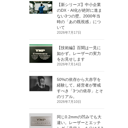
【新シリーズ】中小企業
のDX・AI化が絶対に進ま
ない3つの壁。2000年当
時の「あの既視感」につ
いて
2026年7月17日
【技術編】百聞は一見に
如かず。レーザーの実力
をお見せします
2026年7月14日
50%の依存から大赤字を
経験して。経営者が警戒
すべき「3つの依存」とそ
のリアル。
2026年7月10日
同じ0.2mmの凹みでも大
違い。レーザーとエッチ