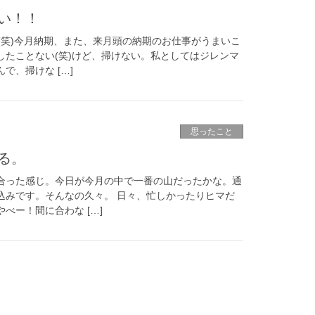
い！！
(笑)今月納期、また、来月頭の納期のお仕事がうまいこ
したことない(笑)けど、掃けない。私としてはジレンマ
で、掃けな […]
思ったこと
る。
合った感じ。今日が今月の中で一番の山だったかな。通
込みです。そんなの久々。 日々、忙しかったりヒマだ
べー！間に合わな […]