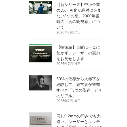
【新シリーズ】中小企業
のDX・AI化が絶対に進ま
ない3つの壁。2000年当
時の「あの既視感」につ
いて
2026年7月17日
【技術編】百聞は一見に
如かず。レーザーの実力
をお見せします
2026年7月14日
50%の依存から大赤字を
経験して。経営者が警戒
すべき「3つの依存」とそ
のリアル。
2026年7月10日
同じ0.2mmの凹みでも大
違い。レーザーとエッチ