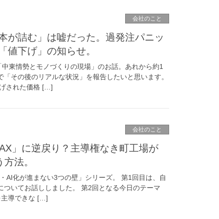
会社のこと
本が詰む」は嘘だった。過発注パニッ
「値下げ」の知らせ。
「中東情勢とモノづくりの現場」のお話。あれから約1
で「その後のリアルな状況」を報告したいと思います。
された価格 […]
会社のこと
FAX」に逆戻り？主導権なき町工場が
う方法。
・AI化が進まない3つの壁」シリーズ。 第1回目は、自
についてお話ししました。 第2回となる今日のテーマ
導できな […]