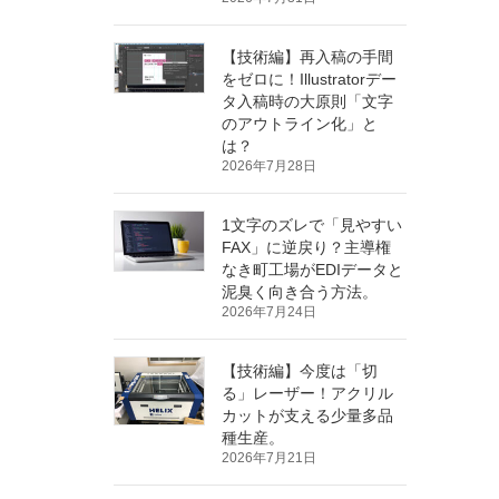
【技術編】再入稿の手間
をゼロに！Illustratorデー
タ入稿時の大原則「文字
のアウトライン化」と
は？
2026年7月28日
1文字のズレで「見やすい
FAX」に逆戻り？主導権
なき町工場がEDIデータと
泥臭く向き合う方法。
2026年7月24日
【技術編】今度は「切
る」レーザー！アクリル
カットが支える少量多品
種生産。
2026年7月21日