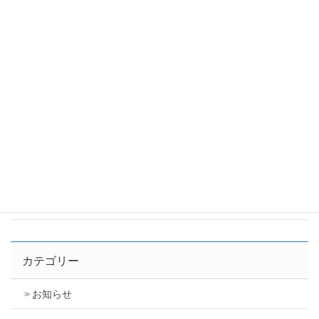
2026年7月17日
【技術編】百聞は一見に如かず。レーザーの実力
をお見せします
2026年7月14日
50%の依存から大赤字を経験して。経営者が警戒
すべき「3つの依存」とそのリアル。
2026年7月10日
同じ0.2mmの凹みでも大違い。レーザーとエッチ
ング「見栄え」を分ける2つのポイント。
2026年7月7日
カテゴリー
お知らせ